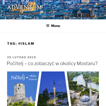
Przejdź
ADVENTUM
do
Konkretnie o podróżach
treści
Menu
TAG:
#ISLAM
OPUBLIKOWANE
25 LUTEGO 2019
W
Počitelj – co zobaczyć w okolicy Mostaru?