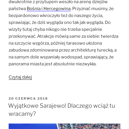
dwukrotnie z przytupem weszło na arenę dziejów
państwa
Bośnia i Hercegowina
. Przyznać musimy, że
bezpardonowo wkroczyło też do naszego życia,
sprawiając, że dziś wygląda ono tak jak wygląda. Do
wizyty tutaj chyba nikogo nie trzeba specjalnie
przekonywać. Atrakcje mówią same za siebie: twierdza
na szczycie wzgórza, później tarasowo ułożona
zabudowa zdominowana przez architekturę turecką, a
na samym dole wspaniały wodospad, sprawiający, że
panorama miasta jest absolutnie niezwykła.
„Jajce
Czytaj dalej
–
wodospad,
twierdza
OPUBLIKOWANE
20 CZERWCA 2018
W
i
Wyjątkowe Sarajewo! Dlaczego wciąż tu
wielka
wracamy?
historia
w